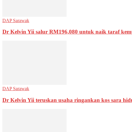
DAP Sarawak
Dr Kelvin Yii salur RM196,080 untuk naik taraf k
DAP Sarawak
Dr Kelvin Yii teruskan usaha ringankan kos sara hi