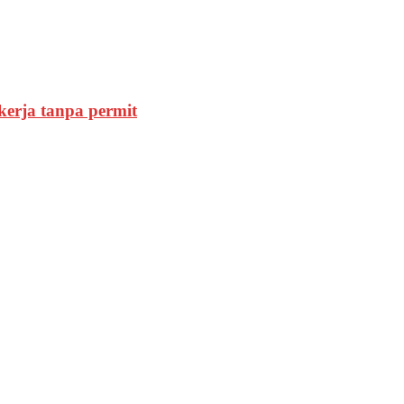
kerja tanpa permit