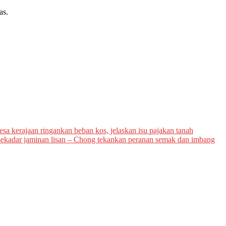
as.
sa kerajaan ringankan beban kos, jelaskan isu pajakan tanah
kadar jaminan lisan – Chong tekankan peranan semak dan imbang