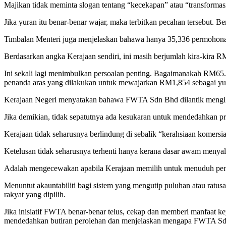
Majikan tidak meminta slogan tentang “kecekapan” atau “transformas
Jika yuran itu benar-benar wajar, maka terbitkan pecahan tersebut. B
Timbalan Menteri juga menjelaskan bahawa hanya 35,336 permohonan
Berdasarkan angka Kerajaan sendiri, ini masih berjumlah kira-kira R
Ini sekali lagi menimbulkan persoalan penting. Bagaimanakah RM65.5
penanda aras yang dilakukan untuk mewajarkan RM1,854 sebagai y
Kerajaan Negeri menyatakan bahawa FWTA Sdn Bhd dilantik mengikut
Jika demikian, tidak sepatutnya ada kesukaran untuk mendedahkan pro
Kerajaan tidak seharusnya berlindung di sebalik “kerahsiaan komersi
Ketelusan tidak seharusnya terhenti hanya kerana dasar awam menyalu
Adalah mengecewakan apabila Kerajaan memilih untuk menuduh pengk
Menuntut akauntabiliti bagi sistem yang mengutip puluhan atau ratu
rakyat yang dipilih.
Jika inisiatif FWTA benar-benar telus, cekap dan memberi manfaat 
mendedahkan butiran perolehan dan menjelaskan mengapa FWTA Sdn