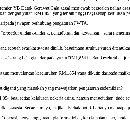
Premier, YB Datuk Gerawat Gala gagal menjawab persoalan paling asa
dengan yuran RM1,854 yang terlalu tinggi bagi setiap kelulusan peke
 daripada jawapan berhubung pengaturan FWTA.
 “prosedur undang-undang, pentadbiran dan kewangan” serta menerima
a sebuah syarikat swasta dipilih, bagaimana struktur yuran ditentuka
 sebarang bahagian daripada yuran RM1,854 itu dan keseluruhan juml
sanggup menyalurkan keseluruhan RM1,854 yang dikutip daripada maj
dapat diganti yang manakah yang mewajarkan pengaturan sedemikian?
54 bagi setiap kelulusan pekerja asing, namun mengejutkan, tiada sat
rikat swasta. Secara amnya, majikan berhak untuk bertanya mengapa pe
perasi, penyelenggaraan, platform digital, keselamatan siber, modal in