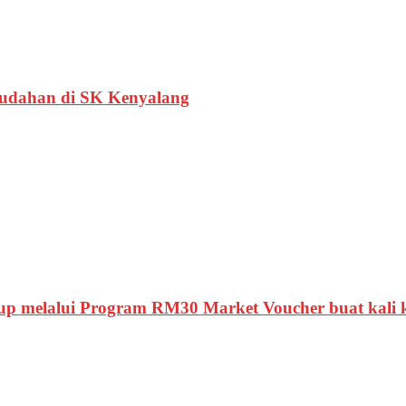
emudahan di SK Kenyalang
dup melalui Program RM30 Market Voucher buat kali 