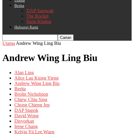
Utama
Berita
DAP Sarawak
The Rocket
Surat Khabar
Hubungi Kami
Utama
Andrew Wing Ling Biu
Andrew Wing Ling Biu
Alan Ling
Alice Lau Kiong Yieng
Andrew Wing Ling Biu
Berita
Brolin Nicholsion
Chiew Chiu Sing
Chong Chieng Jen
DAP Stapok
David Wong
Disyorkan
Irene Chang
Kelvin Yii Lee Wuen